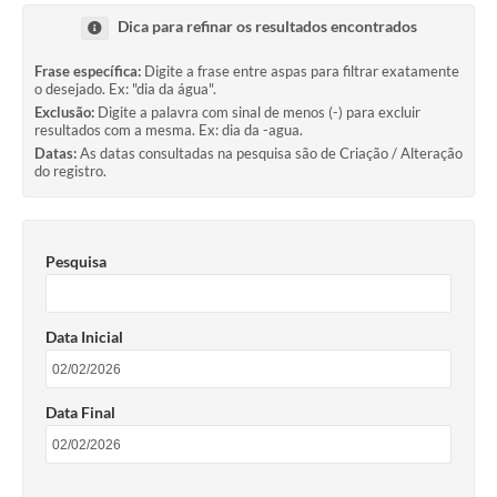
A Prefeitura
Dica para refinar os resultados encontrados
Secretarias
Frase específica:
Digite a frase entre aspas para filtrar exatamente
o desejado. Ex: "dia da água".
Editais
Exclusão:
Digite a palavra com sinal de menos (-) para excluir
resultados com a mesma. Ex: dia da -agua.
Transparência
Datas:
As datas consultadas na pesquisa são de Criação / Alteração
do registro.
Diário Oficial
Ouvidoria
Pesquisa
E-Sic
Contratos
Data Inicial
Audiências Públicas
Contas Públicas
Data Final
Notícias
Arquivos