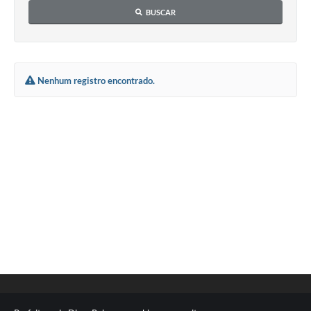
BUSCAR
Carta de Serviços
Turismo
Obras
Nenhum registro encontrado.
Projetos
Serviços
Telefones Úteis
Agenda
Emprega
Contato
Terceiro Setor
Perguntas Frequentes