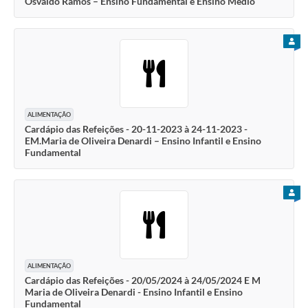
Osvaldo Ramos – Ensino Fundamental e Ensino Médio
PARA
ALIMENTAÇÃO
Cardápio das Refeições - 20-11-2023 à 24-11-2023 -
EM.Maria de Oliveira Denardi – Ensino Infantil e Ensino
Fundamental
PARA
ALIMENTAÇÃO
Cardápio das Refeições - 20/05/2024 à 24/05/2024 E M
Maria de Oliveira Denardi - Ensino Infantil e Ensino
Fundamental