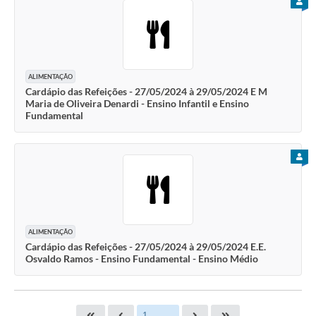
PARA
ALIMENTAÇÃO
Cardápio das Refeições - 27/05/2024 à 29/05/2024 E M
Maria de Oliveira Denardi - Ensino Infantil e Ensino
Fundamental
PARA
ALIMENTAÇÃO
Cardápio das Refeições - 27/05/2024 à 29/05/2024 E.E.
Osvaldo Ramos - Ensino Fundamental - Ensino Médio