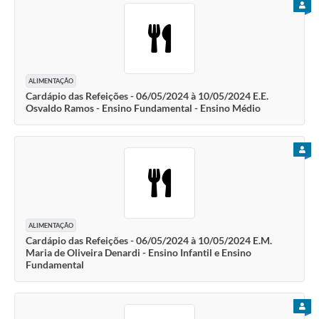
PARA
ALIMENTAÇÃO
Cardápio das Refeições - 06/05/2024 à 10/05/2024 E.E.
Osvaldo Ramos - Ensino Fundamental - Ensino Médio
PARA
ALIMENTAÇÃO
Cardápio das Refeições - 06/05/2024 à 10/05/2024 E.M.
Maria de Oliveira Denardi - Ensino Infantil e Ensino
Fundamental
PARA