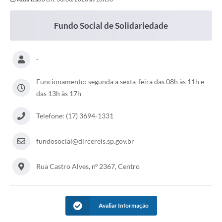
A Prefeitura
Secretarias
Fundo Social de Solidariedade
Editais
-
Transparência
Funcionamento: segunda a sexta-feira das 08h às 11h e
Diário Oficial
das 13h às 17h
Ouvidoria
Telefone: (17) 3694-1331
E-Sic
Contratos
fundosocial@dircereis.sp.gov.br
Audiências Públicas
Rua Castro Alves, nº 2367, Centro
Contas Públicas
Notícias
Avaliar Informação
Arquivos