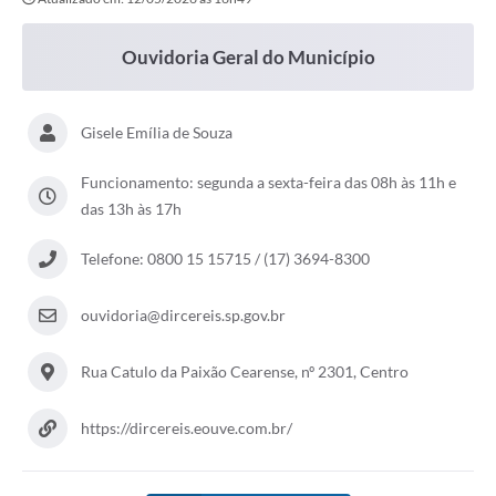
A Prefeitura
Secretarias
Ouvidoria Geral do Município
Editais
Gisele Emília de Souza
Transparência
Funcionamento: segunda a sexta-feira das 08h às 11h e
Diário Oficial
das 13h às 17h
Ouvidoria
Telefone: 0800 15 15715 / (17) 3694-8300
E-Sic
Contratos
ouvidoria@dircereis.sp.gov.br
Audiências Públicas
Rua Catulo da Paixão Cearense, nº 2301, Centro
Contas Públicas
https://dircereis.eouve.com.br/
Notícias
Arquivos