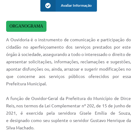
Avaliar Informação
Carta de Serviços
Turismo
ORGANOGRAMA
Obras
A Ouvidoria é o instrumento de comunicação e participação do
Projetos
cidadão no aperfeiçoamento dos serviços prestados por este
órgão à sociedade, assegurando a todo o interessado o direito de
Serviços
apresentar solicitações, informações, reclamações e sugestões,
Telefones Úteis
apontar disfunções ou, ainda, arrazoar e sugerir modificações no
que concerne aos serviços públicos oferecidos por essa
Agenda
Prefeitura Municipal.
Emprega
A função de Ouvidor-Geral da Prefeitura do Município de Dirce
Contato
Reis, nos termos da Lei Complementar nº 202, de 15 de junho de
2021, é exercida pela servidora Gisele Emília de Souza,
Terceiro Setor
e designado como seu suplente o servidor Gustavo Henrique da
Silva Machado.
Perguntas Frequentes