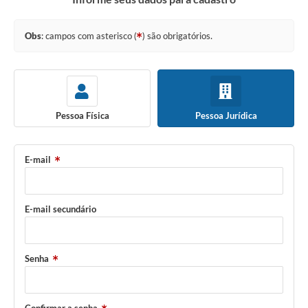
A Prefeitura
Secretarias
Obs
: campos com asterisco (
) são obrigatórios.
Editais
Transparência
Diário Oficial
Pessoa Física
Pessoa Jurídica
Ouvidoria
E-mail
E-Sic
Contratos
E-mail secundário
Audiências Públicas
Contas Públicas
Senha
Notícias
Arquivos