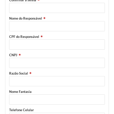
Confirmar a senha
Carta de Serviços
Turismo
Nome do Responsável
Obras
CPF do Responsável
Projetos
Serviços
CNPJ
Telefones Úteis
Agenda
Razão Social
Emprega
Contato
Nome Fantasia
Terceiro Setor
Perguntas Frequentes
Telefone Celular