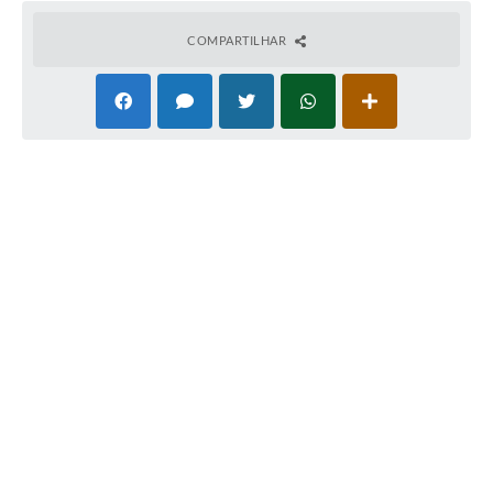
A Prefeitura
COMPARTILHAR
Secretarias
Editais
Transparência
Diário Oficial
Ouvidoria
E-Sic
Contratos
Audiências Públicas
Contas Públicas
Notícias
Arquivos