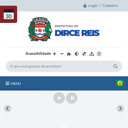
Login / Cadastro
30
Acessibilidade
MENU
Principal
Play
Pause
A Cidade
Legislação