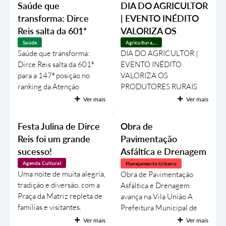
Saúde que
DIA DO AGRICULTOR
integração entre a comunidade e os grupos culturais...
transforma: Dirce
| EVENTO INÉDITO
Reis salta da 601ª
VALORIZA OS
para a 147ª posição
PRODUTORES
Saúde
Agricultura,...
Saúde que transforma:
DIA DO AGRICULTOR |
no ranking da Atenção
RURAIS DE DIRCE
Dirce Reis salta da 601ª
EVENTO INÉDITO
Primária!
REIS
para a 147ª posição no
VALORIZA OS
ranking da Atenção
PRODUTORES RURAIS
Primária! A saúde de Dirce
DE DIRCE REIS Na noite
Ver mais
Ver mais
Reis segue avançando e
da última terça-feira (28), a
conquistando resultados
Prefeitura de Dirce Reis,
Festa Julina de Dirce
Obra de
que refletem o
por meio do Departamento
Reis foi um grande
Pavimentação
compromisso da
Municipal de Agricultura,
sucesso!
Asfáltica e Drenagem
Administração Municipal
realizou uma homenagem
avança na Vila União
com o cuidado da
especial em comemoração
Agenda Cultural
Planejamento Urbano
Uma noite de muita alegria,
Obra de Pavimentação
população. O município
ao Dia do Agricultor. Pela
tradição e diversão, com a
Asfáltica e Drenagem
deu um verdadeiro salto no
primeira vez na história do
Praça da Matriz repleta de
avança na Vila União A
ranking da Atenção
município, foi promovido
famílias e visitantes.
Prefeitura Municipal de
Primária à Saúde, passando
um evento exclusivamente
Grandes atrações,
Dirce Reis segue com a
da 601ª colocação em
dedicado aos agricultores e
Ver mais
Ver mais