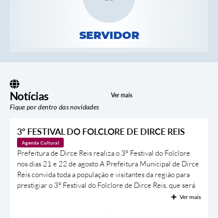
Carta de Serviços
SERVIDOR
Turismo
Obras
Projetos
Serviços
Notícias
Ver mais
Fique por dentro das novidades
Telefones Úteis
Agenda
3º FESTIVAL DO FOLCLORE DE DIRCE REIS
Agenda Cultural
Emprega
Prefeitura de Dirce Reis realiza o 3º Festival do Folclore
nos dias 21 e 22 de agosto A Prefeitura Municipal de Dirce
Contato
Reis convida toda a população e visitantes da região para
prestigiar o 3º Festival do Folclore de Dirce Reis, que será
Terceiro Setor
realizado nos dias 21 e 22 de agosto, na Praça da Matriz. O
Ver mais
Perguntas Frequentes
festival tem como objetivo valorizar a cultura popular,
preservar as tradições folclóricas e promover momentos de