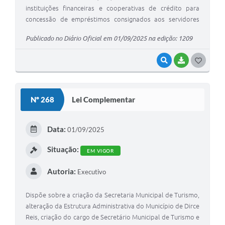
instituições financeiras e cooperativas de crédito para
concessão de empréstimos consignados aos servidores
públicos, agentes políticos ou ocupantes de cargo em
Publicado no Diário Oficial em 01/09/2025 na edição: 1209
comissão, integrantes da administração pública municipal
direta ou indireta, ativos, aposentados ou beneficiários de
VISUALIZAR
BAIXAR
GOSTEI
pensão, e estabelece condições e procedimentos para
consignações em folha de pagamento.
Nº 268
Lei Complementar
Data:
01/09/2025
Situação:
EM VIGOR
Autoria:
Executivo
Dispõe sobre a criação da Secretaria Municipal de Turismo,
alteração da Estrutura Administrativa do Município de Dirce
Reis, criação do cargo de Secretário Municipal de Turismo e