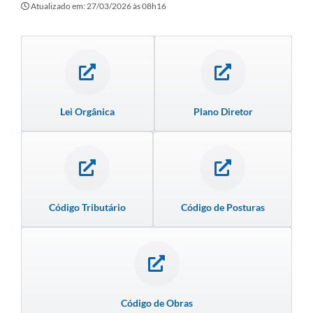
A Prefeitura
Atualizado em: 27/03/2026 às 08h16
Secretarias
Editais
Transparência
Lei Orgânica
Plano Diretor
Diário Oficial
Ouvidoria
E-Sic
Contratos
Código Tributário
Código de Posturas
Audiências Públicas
Contas Públicas
Notícias
Código de Obras
Arquivos