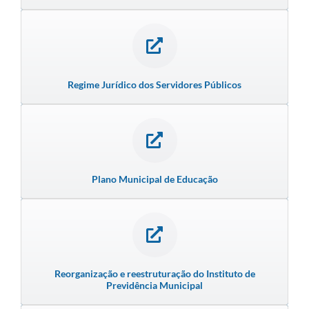
Carta de Serviços
Turismo
Obras
Regime Jurídico dos Servidores Públicos
Projetos
Serviços
Telefones Úteis
Plano Municipal de Educação
Agenda
Emprega
Contato
Terceiro Setor
Reorganização e reestruturação do Instituto de
Previdência Municipal
Perguntas Frequentes