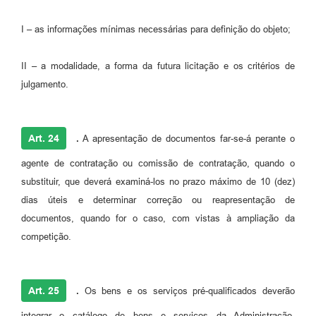
I – as informações mínimas necessárias para definição do objeto;
II – a modalidade, a forma da futura licitação e os critérios de
julgamento.
Art. 24
.
A apresentação de documentos far-se-á perante o
agente de contratação ou comissão de contratação, quando o
substituir, que deverá examiná-los no prazo máximo de 10 (dez)
dias úteis e determinar correção ou reapresentação de
documentos, quando for o caso, com vistas à ampliação da
competição.
Art. 25
.
Os bens e os serviços pré-qualificados deverão
integrar o catálogo de bens e serviços da Administração,