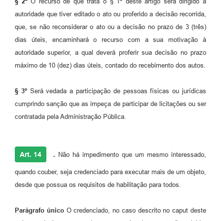
§ 2º
O recurso de que trata o § 1º deste artigo será dirigido à
autoridade que tiver editado o ato ou proferido a decisão recorrida,
que, se não reconsiderar o ato ou a decisão no prazo de 3 (três)
dias úteis, encaminhará o recurso com a sua motivação à
autoridade superior, a qual deverá proferir sua decisão no prazo
máximo de 10 (dez) dias úteis, contado do recebimento dos autos.
§ 3º
Será vedada a participação de pessoas físicas ou jurídicas
cumprindo sanção que as impeça de participar de licitações ou ser
contratada pela Administração Pública.
Art. 14
.
Não há impedimento que um mesmo interessado,
quando couber, seja credenciado para executar mais de um objeto,
desde que possua os requisitos de habilitação para todos.
Parágrafo único
O credenciado, no caso descrito no caput deste