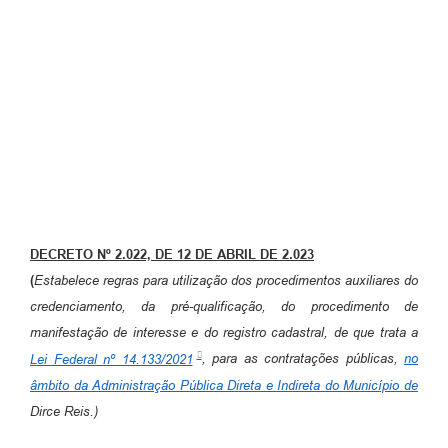
Carta de Serviços
Turismo
Obras
Projetos
Serviços
Telefones Úteis
DECRETO Nº 2.022, DE 12 DE ABRIL DE 2.023
Agenda
(
Estabelece regras para utilização dos procedimentos auxiliares do
Emprega
credenciamento, da pré-qualificação, do procedimento de
manifestação de interesse e do registro cadastral, de que trata a
Contato
Lei Federal nº 14.133/2021
, para as contratações públicas,
no
Terceiro Setor
âmbito da Administração Pública Direta e Indireta do Município de
Dirce Reis.)
Perguntas Frequentes