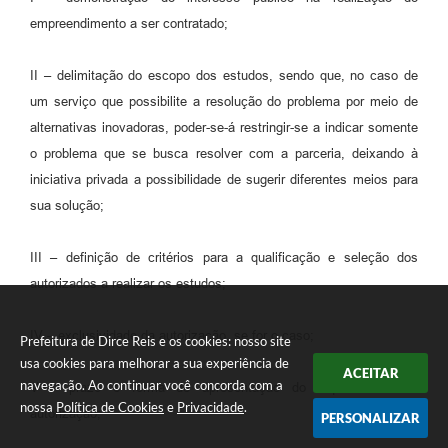
empreendimento a ser contratado;
II – delimitação do escopo dos estudos, sendo que, no caso de
um serviço que possibilite a resolução do problema por meio de
alternativas inovadoras, poder-se-á restringir-se a indicar somente
o problema que se busca resolver com a parceria, deixando à
iniciativa privada a possibilidade de sugerir diferentes meios para
sua solução;
III – definição de critérios para a qualificação e seleção dos
autorizados a realizar os estudos;
IV – exclusividade da autorização, se for o caso;
Prefeitura de Dirce Reis e os cookies: nosso site
usa cookies para melhorar a sua experiência de
ACEITAR
navegação. Ao continuar você concorda com a
V – prazo e forma de apresentação do requerimento de
nossa
Política de Cookies
e
Privacidade
.
autorização;
PERSONALIZAR