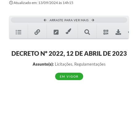
A Prefeitura
Atualizado em: 13/09/2024 às 14h15
Secretarias
ARRASTE PARA VER MAIS
Editais
Transparência
Diário Oficial
DECRETO Nº 2022, 12 DE ABRIL DE 2023
Ouvidoria
Assunto(s):
Licitações, Regulamentações
E-Sic
EM VIGOR
Contratos
Audiências Públicas
Contas Públicas
Notícias
Arquivos