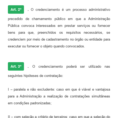
Art. 2º
.
O credenciamento é um processo administrativo
precedido de chamamento público em que a Administração
Pública convoca interessados em prestar serviços ou fornecer
bens para que, preenchidos os requisitos necessários, se
credenciem por meio de cadastramento no órgão ou entidade para
executar ou fornecer o objeto quando convocados.
Art. 3º
.
O credenciamento poderá ser utilizado nas
seguintes hipóteses de contratação:
I – paralela e não excludente: caso em que é viável e vantajosa
para a Administração a realização de contratações simultâneas
em condições padronizadas;
II – com seleção a critério de terceiros: caso em que a seleção do