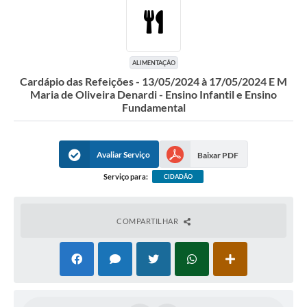
A Prefeitura
Secretarias
Editais
ALIMENTAÇÃO
Cardápio das Refeições - 13/05/2024 à 17/05/2024 E M
Transparência
Maria de Oliveira Denardi - Ensino Infantil e Ensino
Fundamental
Diário Oficial
Ouvidoria
Avaliar Serviço
Baixar PDF
E-Sic
Serviço para:
CIDADÃO
Contratos
Audiências Públicas
COMPARTILHAR
Contas Públicas
Notícias
Arquivos