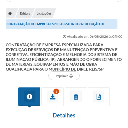
A Prefeitura
Editais
Licitações
Secretarias
CONTRATAÇÃO DE EMPRESA ESPECIALIZADA PARA EXECUÇÃO DE
Editais
SERVIÇOS DE MANUTENÇÃO PREVENTIVA E CORRETIVA,...
Transparência
Atualizado em: 06/08/2026 às 09h00
CONTRATAÇÃO DE EMPRESA ESPECIALIZADA PARA
Diário Oficial
EXECUÇÃO DE SERVIÇOS DE MANUTENÇÃO PREVENTIVA E
CORRETIVA, EFICIENTIZAÇÃO E MELHORIA DO SISTEMA DE
Ouvidoria
ILUMINAÇÃO PÚBLICA (IP), ABRANGENDO O FORNECIMENTO
DE MATERIAIS, EQUIPAMENTOS E MÃO DE OBRA
QUALIFICADA PARA O MUNICÍPIO DE DIRCE REIS/SP
E-Sic
Imprimir
Contratos
1
Audiências Públicas
Contas Públicas
Detalhes
Notícias
Arquivos