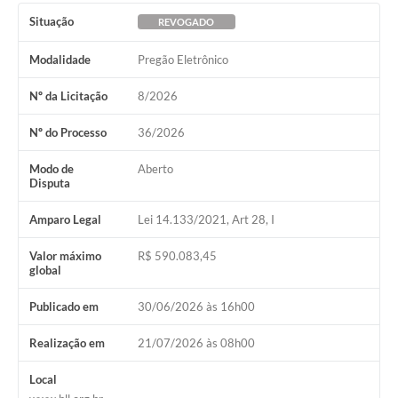
Situação
REVOGADO
Carta de Serviços
Modalidade
Pregão Eletrônico
Turismo
Nº da Licitação
8/2026
Obras
Projetos
Nº do Processo
36/2026
Serviços
Modo de
Aberto
Disputa
Telefones Úteis
Amparo Legal
Lei 14.133/2021, Art 28, I
Agenda
Valor máximo
R$ 590.083,45
Emprega
global
Contato
Publicado em
30/06/2026 às 16h00
Terceiro Setor
Realização em
21/07/2026 às 08h00
Perguntas Frequentes
Local