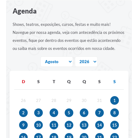
A Prefeitura
Agenda
Secretarias
Shows, teatros, exposições, cursos, festas e muito mais!
Editais
Navegue por nossa agenda, veja com antecedência os próximos
Transparência
eventos, fique por dentro dos eventos que estão acontecendo
ou saiba mais sobre os eventos ocorridos em nossa cidade.
Diário Oficial
Ouvidoria
E-Sic
D
S
T
Q
Q
S
S
Contratos
Audiências Públicas
26
27
28
29
30
31
1
Contas Públicas
2
3
4
5
6
7
8
Notícias
9
10
11
12
13
14
15
Arquivos
16
17
18
19
20
21
22