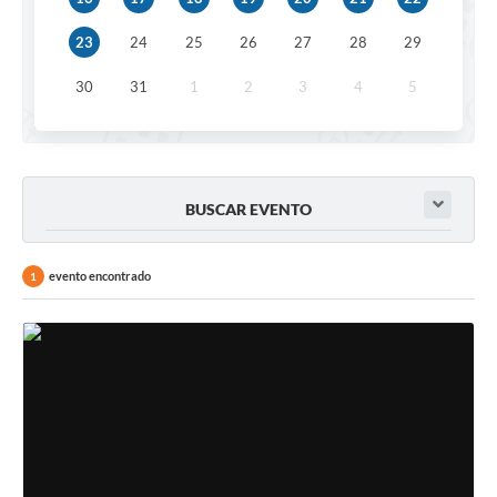
Carta de Serviços
23
24
25
26
27
28
29
Turismo
30
31
1
2
3
4
5
Obras
Projetos
Serviços
BUSCAR EVENTO
Telefones Úteis
evento encontrado
1
Agenda
Emprega
Contato
Terceiro Setor
Perguntas Frequentes