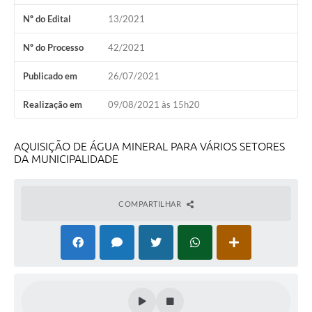
Nº do Edital
13/2021
Carta de Serviços
Nº do Processo
42/2021
Turismo
Obras
Publicado em
26/07/2021
Projetos
Realização em
09/08/2021 às 15h20
Serviços
AQUISIÇÃO DE ÁGUA MINERAL PARA VÁRIOS SETORES
Telefones Úteis
DA MUNICIPALIDADE
Agenda
COMPARTILHAR
Emprega
Contato
Terceiro Setor
Perguntas Frequentes