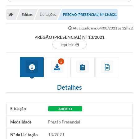
A Prefeitura
Editais
Licitações
Secretarias
PREGÃO (PRESENCIAL) Nº 13/2021
Editais
Atualizado em: 04/08/2021 às 12h22
PREGÃO (PRESENCIAL) Nº 13/2021
Transparência
Imprimir
Diário Oficial
1
Ouvidoria
E-Sic
Detalhes
Contratos
Audiências Públicas
Situação
ABERTO
Contas Públicas
Modalidade
Pregão Presencial
Notícias
Nº da Licitação
13/2021
Arquivos