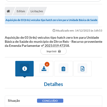
A Prefeitura
Editais
Licitações
Secretarias
Aquisição de 03 (três) veículos tipo hatch zero km para Unidade Básica de Saúde
Editais
do município de Dirce Reis -...
Transparência
Atualizado em: 14/12/2023 às 16h53
Aquisição de 03 (três) veículos tipo hatch zero km para Unidade
Diário Oficial
Básica de Saúde do município de Dirce Reis - Recurso proveniente
da Emenda Parlamentar nº 2023.019.47258.
Ouvidoria
Imprimir
E-Sic
6
Contratos
Audiências Públicas
Detalhes
Contas Públicas
Notícias
Situação
CONCLUÍDO
Arquivos