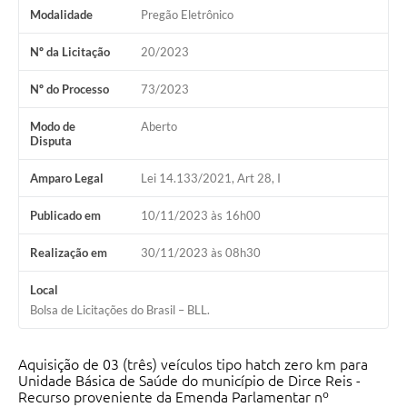
Modalidade
Pregão Eletrônico
Carta de Serviços
Nº da Licitação
20/2023
Turismo
Nº do Processo
73/2023
Obras
Modo de
Aberto
Projetos
Disputa
Serviços
Amparo Legal
Lei 14.133/2021, Art 28, I
Telefones Úteis
Publicado em
10/11/2023 às 16h00
Agenda
Realização em
30/11/2023 às 08h30
Emprega
Local
Bolsa de Licitações do Brasil – BLL.
Contato
Terceiro Setor
Aquisição de 03 (três) veículos tipo hatch zero km para
Unidade Básica de Saúde do município de Dirce Reis -
Perguntas Frequentes
Recurso proveniente da Emenda Parlamentar nº