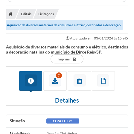
A Prefeitura
Editais
Licitações
Secretarias
Aquisição de diversos materiais de consumo e elétrico, destinados a decoração
Editais
natalina do município de Dirce...
Transparência
Atualizado em: 03/01/2024 às 15h45
Aquisição de diversos materiais de consumo e elétrico, destinados
Diário Oficial
a decoração natalina do município de Dirce Reis/SP.
Imprimir
Ouvidoria
E-Sic
7
Contratos
Audiências Públicas
Detalhes
Contas Públicas
Notícias
Situação
CONCLUÍDO
Arquivos
Modalidade
Pregão Eletrônico