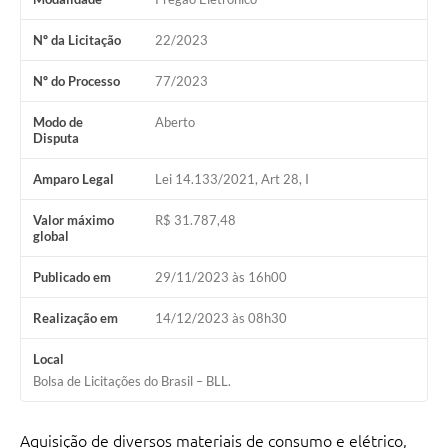
Carta de Serviços
Nº da Licitação
22/2023
Turismo
Nº do Processo
77/2023
Obras
Modo de
Aberto
Disputa
Projetos
Amparo Legal
Lei 14.133/2021, Art 28, I
Serviços
Valor máximo
R$ 31.787,48
Telefones Úteis
global
Agenda
Publicado em
29/11/2023 às 16h00
Emprega
Realização em
14/12/2023 às 08h30
Contato
Local
Bolsa de Licitações do Brasil – BLL.
Terceiro Setor
Perguntas Frequentes
Aquisição de diversos materiais de consumo e elétrico,