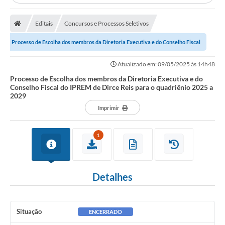
A Prefeitura
Editais
Concursos e Processos Seletivos
Secretarias
Processo de Escolha dos membros da Diretoria Executiva e do Conselho Fiscal
Editais
do IPREM de Dirce Reis para o...
Transparência
Atualizado em: 09/05/2025 às 14h48
Processo de Escolha dos membros da Diretoria Executiva e do
Diário Oficial
Conselho Fiscal do IPREM de Dirce Reis para o quadriênio 2025 a
2029
Ouvidoria
Imprimir
E-Sic
1
Contratos
Audiências Públicas
Detalhes
Contas Públicas
Notícias
Situação
ENCERRADO
Arquivos