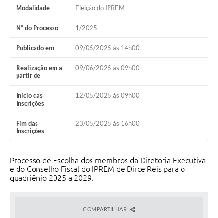
Modalidade
Eleição do IPREM
Carta de Serviços
Nº do Processo
1/2025
Turismo
Publicado em
09/05/2025 às 14h00
Obras
Realização em a
09/06/2025 às 09h00
Projetos
partir de
Serviços
Início das
12/05/2025 às 09h00
Inscrições
Telefones Úteis
Fim das
23/05/2025 às 16h00
Agenda
Inscrições
Emprega
Processo de Escolha dos membros da Diretoria Executiva
Contato
e do Conselho Fiscal do IPREM de Dirce Reis para o
quadriênio 2025 a 2029.
Terceiro Setor
Perguntas Frequentes
COMPARTILHAR