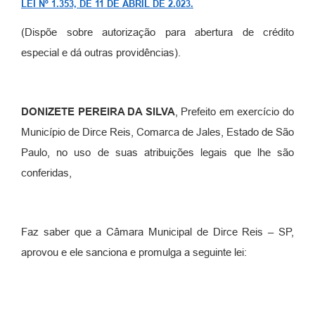
LEI Nº 1.353, DE 11 DE ABRIL DE 2.023.
Carta de Serviços
(Dispõe sobre autorização para abertura de crédito
Turismo
especial e dá outras providências).
Obras
Projetos
DONIZETE PEREIRA DA SILVA
, Prefeito em exercício do
Serviços
Município de Dirce Reis, Comarca de Jales, Estado de São
Paulo, no uso de suas atribuições legais que lhe são
Telefones Úteis
conferidas,
Agenda
Emprega
Faz saber que a Câmara Municipal de Dirce Reis – SP,
Contato
aprovou e ele sanciona e promulga a seguinte lei:
Terceiro Setor
Perguntas Frequentes