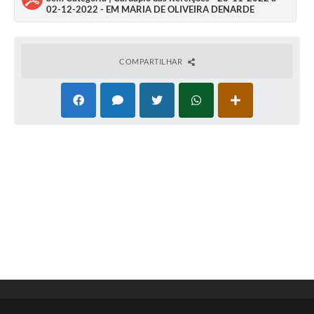
02-12-2022 - EM MARIA DE OLIVEIRA DENARDE
Carta de Serviços
Turismo
COMPARTILHAR
Obras
Projetos
Serviços
Telefones Úteis
Agenda
Emprega
Contato
Terceiro Setor
Perguntas Frequentes