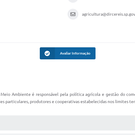
agricultura@dircereis.sp.gov
Avaliar Informação
Meio Ambiente é responsável pela política agrícola e gestão do come
s particulares, produtores e cooperativas estabelecidas nos limites terr
 MÍDIAS