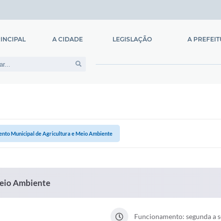
INCIPAL
A CIDADE
LEGISLAÇÃO
A PREFEI
História
Legislação Municipal
Prefeito
Hino Nacional
Lei Orgânica
Constituição Estadual
Constituição Federal
nto Municipal de Agricultura e Meio Ambiente
Meio Ambiente
Funcionamento: segunda a se