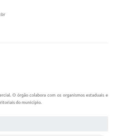
Assistência e
Desenvolvimento Social
.br
Secretaria Municipal da
Saúde
Secretaria Municipal de
Obras e Serviços Públicos
Departamento Municipal
de Agricultura e Meio
Ambiente
rcial. O órgão colabora com os organismos estaduais e
itoriais do município.