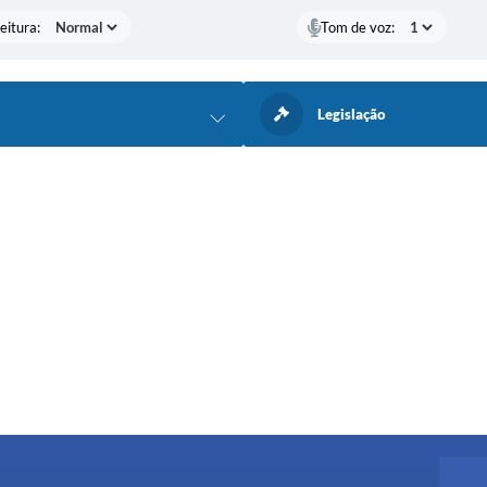
eitura:
Tom de voz:
Legislação