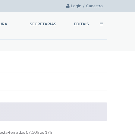
Login / Cadastro
TURA
SECRETARIAS
EDITAIS
Chefia de Gabinete
Licitações
Fundo Social de
Contratação Direta
Solidariedade
Chamamento Público
Secretaria Municipal de
Administração e
Concursos e Processos
Planejamento
Seletivos
Secretaria Municipal de
Finanças
Secretaria Municipal da
Educação
Secretaria Municipal de
xta-feira das 07:30h às 17h