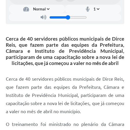
Carta de Serviços
Turismo
Obras
Cerca de 40 servidores públicos municipais de Dirce
Projetos
Reis, que fazem parte das equipes da Prefeitura,
Câmara e Instituto de Previdência Municipal,
Serviços
participaram de uma capacitação sobre a nova lei de
licitações, que já começou a valer no mês de abril
Telefones Úteis
Agenda
Cerca de 40 servidores públicos municipais de Dirce Reis,
que fazem parte das equipes da Prefeitura, Câmara e
Emprega
Instituto de Previdência Municipal, participaram de uma
Contato
capacitação sobre a nova lei de licitações, que já começou
Terceiro Setor
a valer no mês de abril no município.
Perguntas Frequentes
O treinamento foi ministrado no plenário da Câmara