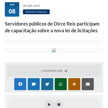
A Prefeitura
ABR
08 ABR 2023
08
Secretarias
ADMINISTRAÇÃO
Editais
Servidores públicos de Dirce Reis participam
de capacitação sobre a nova lei de licitações
Transparência
Diário Oficial
Ouvidoria
E-Sic
Contratos
COMPARTILHAR
Audiências Públicas
Contas Públicas
Notícias
Arquivos