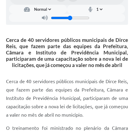
Carta de Serviços
Turismo
Obras
Cerca de 40 servidores públicos municipais de Dirce
Projetos
Reis, que fazem parte das equipes da Prefeitura,
Câmara e Instituto de Previdência Municipal,
Serviços
participaram de uma capacitação sobre a nova lei de
licitações, que já começou a valer no mês de abril
Telefones Úteis
Agenda
Cerca de 40 servidores públicos municipais de Dirce Reis,
que fazem parte das equipes da Prefeitura, Câmara e
Emprega
Instituto de Previdência Municipal, participaram de uma
Contato
capacitação sobre a nova lei de licitações, que já começou
Terceiro Setor
a valer no mês de abril no município.
Perguntas Frequentes
O treinamento foi ministrado no plenário da Câmara