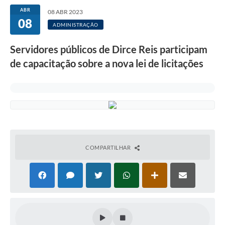
A Prefeitura
ABR
08 ABR 2023
08
Secretarias
ADMINISTRAÇÃO
Editais
Servidores públicos de Dirce Reis participam
de capacitação sobre a nova lei de licitações
Transparência
Diário Oficial
Ouvidoria
E-Sic
Contratos
COMPARTILHAR
Audiências Públicas
Contas Públicas
Notícias
Arquivos