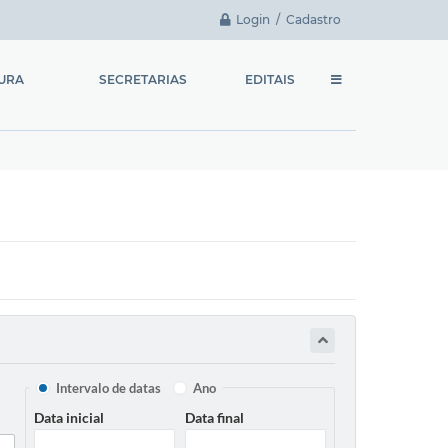
Login / Cadastro
TURA
SECRETARIAS
EDITAIS
Chefia de Gabinete
Licitações
Fundo Social de
Contratação Direta
Solidariedade
Chamamento Público
Secretaria Municipal de
Administração e
Concursos e Processos
Planejamento
Seletivos
Secretaria Municipal de
Finanças
Secretaria Municipal da
Intervalo de datas
Ano
Educação
Data inicial
Data final
Secretaria Municipal de