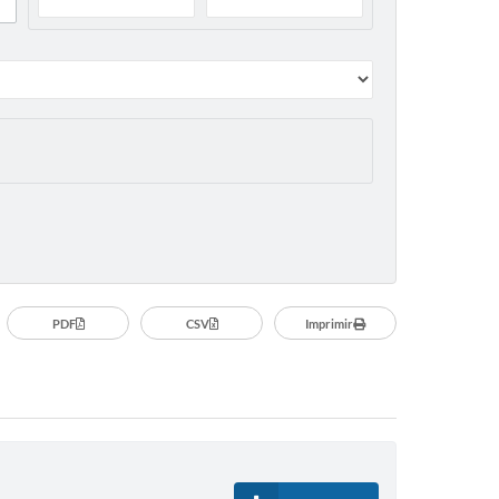
Assistência e
Desenvolvimento Social
Secretaria Municipal da
Saúde
Secretaria Municipal de
Obras e Serviços Públicos
Departamento Municipal
de Agricultura e Meio
Ambiente
PDF
CSV
Imprimir