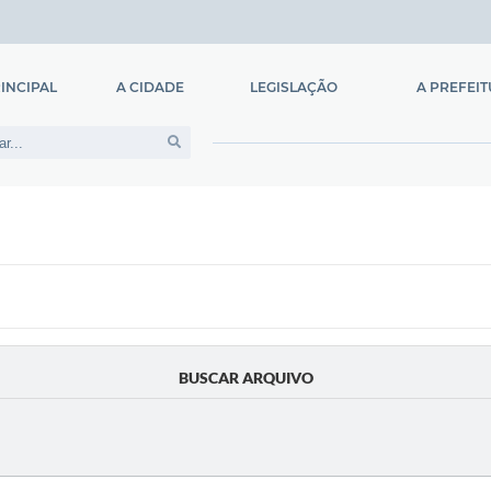
INCIPAL
A CIDADE
LEGISLAÇÃO
A PREFEI
História
Legislação Municipal
Prefeito
Hino Nacional
Lei Orgânica
Constituição Estadual
Constituição Federal
BUSCAR ARQUIVO