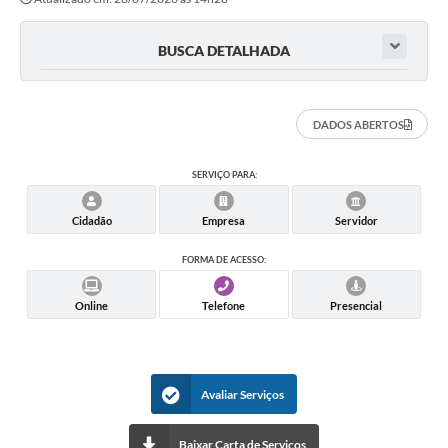
A Prefeitura
Secretarias
BUSCA DETALHADA
Editais
DADOS ABERTOS
Transparência
Diário Oficial
SERVIÇO PARA:
Ouvidoria
Cidadão
Empresa
Servidor
E-Sic
FORMA DE ACESSO:
Contratos
Online
Telefone
Presencial
Audiências Públicas
Contas Públicas
Avaliar Serviços
Notícias
Arquivos
Baixar Carta de Serviços