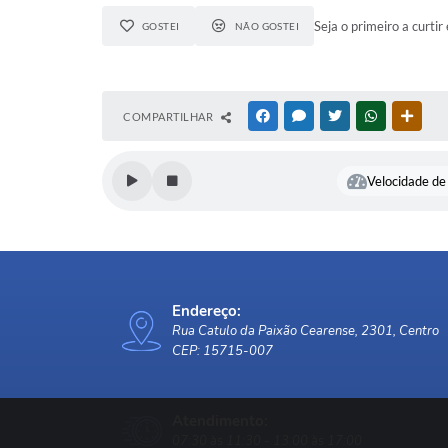
Seja o primeiro a curtir 
GOSTEI
NÃO GOSTEI
COMPARTILHAR
FACEBOOK
MESSENGER
TWITTER
WHATSAPP
OUTR
Velocidade de 
Endereço:
Rua Catulo da Paixão Cearense, 2301, Centro
CEP: 15715-007
Atendimento:
07:30 às 11:30 - 13:00 às 17:00