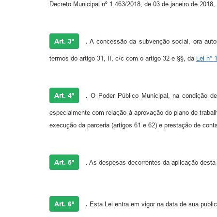
Decreto Municipal nº 1.463/2018, de 03 de janeiro de 2018,
Art. 3º
.
A concessão da subvenção social, ora auto
termos do artigo 31, II, c/c com o artigo 32 e §§, da
Lei n° 
Art. 4º
.
O Poder Público Municipal, na condição de
especialmente com relação à aprovação do plano de trabalh
execução da parceria (artigos 61 e 62) e prestação de conta
Art. 5º
.
As despesas decorrentes da aplicação desta 
Art. 6º
.
Esta Lei entra em vigor na data de sua publi