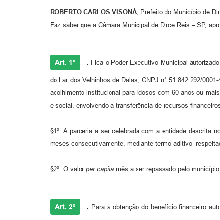
ROBERTO CARLOS VISONÁ
, Prefeito do Município de D
Faz saber que a Câmara Municipal de Dirce Reis – SP, apro
Art. 1º
.
Fica o Poder Executivo Municipal autorizad
do Lar dos Velhinhos de Dalas, CNPJ n° 51.842.292/0001-40
acolhimento institucional para idosos com 60 anos ou mai
e social, envolvendo a transferência de recursos financeiro
§1º. A parceria a ser celebrada com a entidade descrita n
meses consecutivamente, mediante termo aditivo, respeitad
§2º. O valor
per capita
mês a ser repassado pelo município 
Art. 2º
.
Para a obtenção do benefício financeiro aut