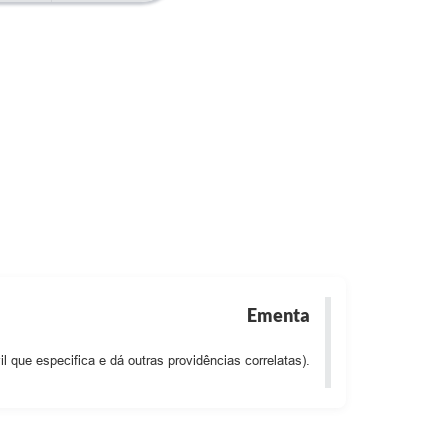
Assistência e
Desenvolvimento Social
Secretaria Municipal da
Saúde
Secretaria Municipal de
Obras e Serviços Públicos
Departamento Municipal
de Agricultura e Meio
Ambiente
Ementa
 que especifica e dá outras providências correlatas).