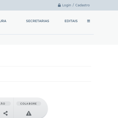
Login / Cadastro
TURA
SECRETARIAS
EDITAIS
Chefia de Gabinete
Licitações
Fundo Social de
Contratação Direta
Solidariedade
Chamamento Público
Secretaria Municipal de
Administração e
Concursos e Processos
Planejamento
Seletivos
Secretaria Municipal de
Finanças
Secretaria Municipal da
Educação
ÇÃO
COLABORE
Secretaria Municipal de