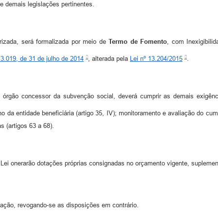
 e demais legislações pertinentes.
rizada, será formalizada por meio de
Termo de Fomento
, com Inexigibil
13.019, de 31 de julho de 2014
, alterada pela
Lei nº 13.204/2015
.
 órgão concessor da subvenção social, deverá cumprir as demais exigênc
o da entidade beneficiária (artigo 35, IV); monitoramento e avaliação do cu
s (artigos 63 a 68).
Lei onerarão dotações próprias consignadas no orçamento vigente, suplemen
cação, revogando-se as disposições em contrário.