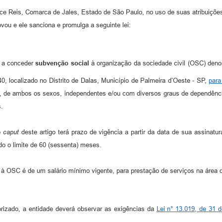
irce Reis, Comarca de Jales, Estado de São Paulo, no uso de suas atribuições
vou e ele sanciona e promulga a seguinte lei:
o a conceder
subvenção social
à organização da sociedade civil (OSC) de
, localizado no Distrito de Dalas, Município de Palmeira d’Oeste - SP,
para
s, de ambos os sexos, independentes e/ou com diversos graus de dependênci
s.
o
caput
deste artigo terá prazo de vigência a partir da data de sua assinatu
o o limite de 60 (sessenta) meses.
à OSC é de um salário mínimo vigente, para prestação de serviços na área d
orizado, a entidade deverá observar as exigências da
Lei n° 13.019, de 31 d