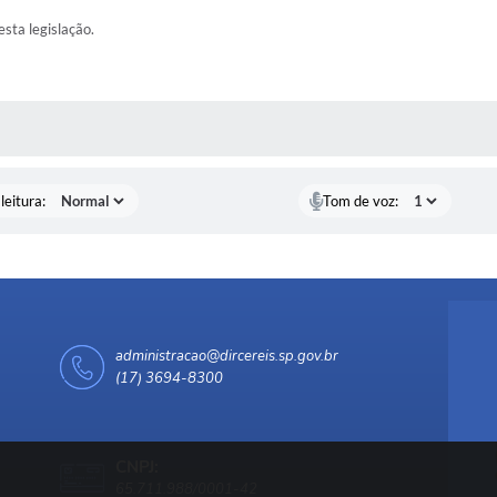
esta legislação.
AS MÍDIAS
leitura:
Tom de voz:
administracao@dircereis.sp.gov.br
(17) 3694-8300
CNPJ:
65.711.988/0001-42