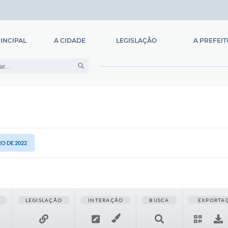
INCIPAL
A CIDADE
LEGISLAÇÃO
A PREFEI
História
Legislação Municipal
Prefeito
Hino Nacional
Lei Orgânica
Constituição Estadual
Constituição Federal
RO DE 2022
LEGISLAÇÃO
INTERAÇÃO
BUSCA
EXPORTA